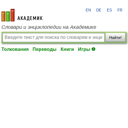
EN
DE
ES
FR
academic.ru
Словари и энциклопедии на Академике
Найти!
Толкования
Переводы
Книги
Игры ⚽